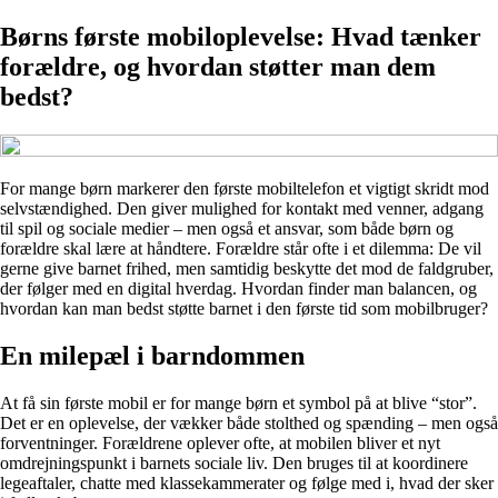
Børns første mobiloplevelse: Hvad tænker
forældre, og hvordan støtter man dem
bedst?
For mange børn markerer den første mobiltelefon et vigtigt skridt mod
selvstændighed. Den giver mulighed for kontakt med venner, adgang
til spil og sociale medier – men også et ansvar, som både børn og
forældre skal lære at håndtere. Forældre står ofte i et dilemma: De vil
gerne give barnet frihed, men samtidig beskytte det mod de faldgruber,
der følger med en digital hverdag. Hvordan finder man balancen, og
hvordan kan man bedst støtte barnet i den første tid som mobilbruger?
En milepæl i barndommen
At få sin første mobil er for mange børn et symbol på at blive “stor”.
Det er en oplevelse, der vækker både stolthed og spænding – men også
forventninger. Forældrene oplever ofte, at mobilen bliver et nyt
omdrejningspunkt i barnets sociale liv. Den bruges til at koordinere
legeaftaler, chatte med klassekammerater og følge med i, hvad der sker