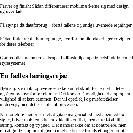
Farver og finish: Sådan differentierer mobilmærkerne sig med design
og overflader
Få styr på dit dataforbrug – forstå tallene og undgå uventede regninger
Sådan forklarer du børn og unge, hvorfor mobilopdateringer er vigtige
for deres telefoner
Gør mobilen nemmere at bruge: Udforsk tilgængelighedsfunktionerne i
styresystemet
En fælles læringsrejse
Børns første mobiloplevelse er ikke kun et skridt for barnet – det er
også en ny fase for forældrene. Det kræver tålmodighed, dialog og en
villighed til at lære sammen. Der vil opstå fejl og misforståelser
undervejs, men det er en del af processen.
Når forældre møder barnets digitale nysgerrighed med åbenhed og
støtte, bliver mobilen ikke en kilde til konflikt, men et redskab til
læring, kontakt og tryghed. Det handler ikke om at kontrollere, men
om at guide – og om at give barnet de bedste forudsætninger for at