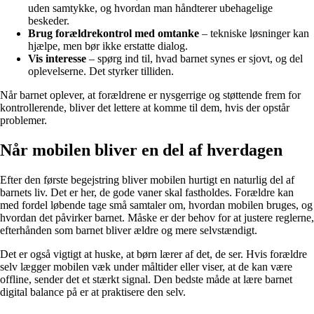
uden samtykke, og hvordan man håndterer ubehagelige
beskeder.
Brug forældrekontrol med omtanke
– tekniske løsninger kan
hjælpe, men bør ikke erstatte dialog.
Vis interesse
– spørg ind til, hvad barnet synes er sjovt, og del
oplevelserne. Det styrker tilliden.
Når barnet oplever, at forældrene er nysgerrige og støttende frem for
kontrollerende, bliver det lettere at komme til dem, hvis der opstår
problemer.
Når mobilen bliver en del af hverdagen
Efter den første begejstring bliver mobilen hurtigt en naturlig del af
barnets liv. Det er her, de gode vaner skal fastholdes. Forældre kan
med fordel løbende tage små samtaler om, hvordan mobilen bruges, og
hvordan det påvirker barnet. Måske er der behov for at justere reglerne,
efterhånden som barnet bliver ældre og mere selvstændigt.
Det er også vigtigt at huske, at børn lærer af det, de ser. Hvis forældre
selv lægger mobilen væk under måltider eller viser, at de kan være
offline, sender det et stærkt signal. Den bedste måde at lære barnet
digital balance på er at praktisere den selv.