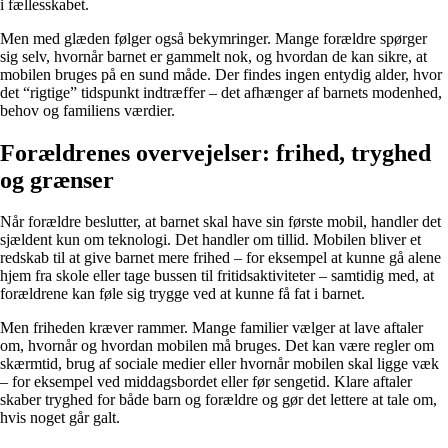
i fællesskabet.
Men med glæden følger også bekymringer. Mange forældre spørger
sig selv, hvornår barnet er gammelt nok, og hvordan de kan sikre, at
mobilen bruges på en sund måde. Der findes ingen entydig alder, hvor
det “rigtige” tidspunkt indtræffer – det afhænger af barnets modenhed,
behov og familiens værdier.
Forældrenes overvejelser: frihed, tryghed
og grænser
Når forældre beslutter, at barnet skal have sin første mobil, handler det
sjældent kun om teknologi. Det handler om tillid. Mobilen bliver et
redskab til at give barnet mere frihed – for eksempel at kunne gå alene
hjem fra skole eller tage bussen til fritidsaktiviteter – samtidig med, at
forældrene kan føle sig trygge ved at kunne få fat i barnet.
Men friheden kræver rammer. Mange familier vælger at lave aftaler
om, hvornår og hvordan mobilen må bruges. Det kan være regler om
skærmtid, brug af sociale medier eller hvornår mobilen skal ligge væk
– for eksempel ved middagsbordet eller før sengetid. Klare aftaler
skaber tryghed for både barn og forældre og gør det lettere at tale om,
hvis noget går galt.