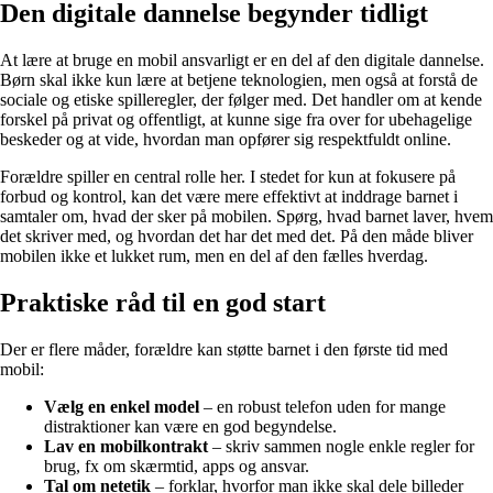
Den digitale dannelse begynder tidligt
At lære at bruge en mobil ansvarligt er en del af den digitale dannelse.
Børn skal ikke kun lære at betjene teknologien, men også at forstå de
sociale og etiske spilleregler, der følger med. Det handler om at kende
forskel på privat og offentligt, at kunne sige fra over for ubehagelige
beskeder og at vide, hvordan man opfører sig respektfuldt online.
Forældre spiller en central rolle her. I stedet for kun at fokusere på
forbud og kontrol, kan det være mere effektivt at inddrage barnet i
samtaler om, hvad der sker på mobilen. Spørg, hvad barnet laver, hvem
det skriver med, og hvordan det har det med det. På den måde bliver
mobilen ikke et lukket rum, men en del af den fælles hverdag.
Praktiske råd til en god start
Der er flere måder, forældre kan støtte barnet i den første tid med
mobil:
Vælg en enkel model
– en robust telefon uden for mange
distraktioner kan være en god begyndelse.
Lav en mobilkontrakt
– skriv sammen nogle enkle regler for
brug, fx om skærmtid, apps og ansvar.
Tal om netetik
– forklar, hvorfor man ikke skal dele billeder