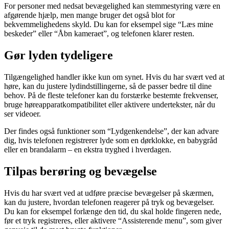
For personer med nedsat bevægelighed kan stemmestyring være en
afgørende hjælp, men mange bruger det også blot for
bekvemmelighedens skyld. Du kan for eksempel sige “Læs mine
beskeder” eller “Åbn kameraet”, og telefonen klarer resten.
Gør lyden tydeligere
Tilgængelighed handler ikke kun om synet. Hvis du har svært ved at
høre, kan du justere lydindstillingerne, så de passer bedre til dine
behov. På de fleste telefoner kan du forstærke bestemte frekvenser,
bruge høreapparatkompatibilitet eller aktivere undertekster, når du
ser videoer.
Der findes også funktioner som “Lydgenkendelse”, der kan advare
dig, hvis telefonen registrerer lyde som en dørklokke, en babygråd
eller en brandalarm – en ekstra tryghed i hverdagen.
Tilpas berøring og bevægelse
Hvis du har svært ved at udføre præcise bevægelser på skærmen,
kan du justere, hvordan telefonen reagerer på tryk og bevægelser.
Du kan for eksempel forlænge den tid, du skal holde fingeren nede,
før et tryk registreres, eller aktivere “Assisterende menu”, som giver