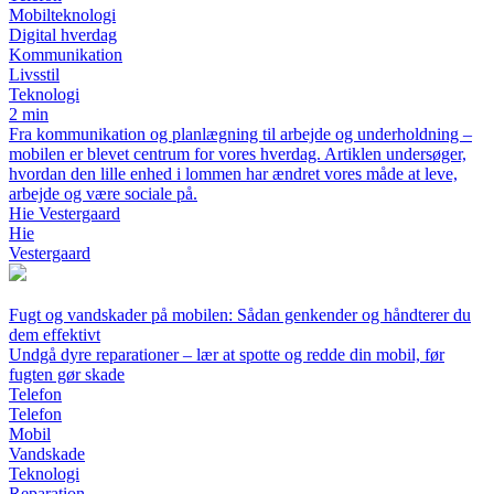
Mobilteknologi
Digital hverdag
Kommunikation
Livsstil
Teknologi
2 min
Fra kommunikation og planlægning til arbejde og underholdning –
mobilen er blevet centrum for vores hverdag. Artiklen undersøger,
hvordan den lille enhed i lommen har ændret vores måde at leve,
arbejde og være sociale på.
Hie Vestergaard
Hie
Vestergaard
Fugt og vandskader på mobilen: Sådan genkender og håndterer du
dem effektivt
Undgå dyre reparationer – lær at spotte og redde din mobil, før
fugten gør skade
Telefon
Telefon
Mobil
Vandskade
Teknologi
Reparation