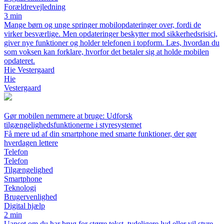
Forældrevejledning
3 min
Mange børn og unge springer mobilopdateringer over, fordi de
virker besværlige. Men opdateringer beskytter mod sikkerhedsrisici,
giver nye funktioner og holder telefonen i topform. Læs, hvordan du
som voksen kan forklare, hvorfor det betaler sig at holde mobilen
opdateret.
Hie Vestergaard
Hie
Vestergaard
Gør mobilen nemmere at bruge: Udforsk
tilgængelighedsfunktionerne i styresystemet
Få mere ud af din smartphone med smarte funktioner, der gør
hverdagen lettere
Telefon
Telefon
Tilgængelighed
Smartphone
Teknologi
Brugervenlighed
Digital hjælp
2 min
Uanset om du har brug for større tekst, tydeligere lyd eller vil styre