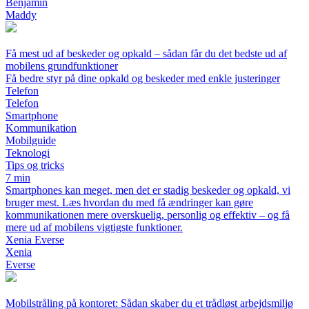
Benjamin
Maddy
Få mest ud af beskeder og opkald – sådan får du det bedste ud af
mobilens grundfunktioner
Få bedre styr på dine opkald og beskeder med enkle justeringer
Telefon
Telefon
Smartphone
Kommunikation
Mobilguide
Teknologi
Tips og tricks
7 min
Smartphones kan meget, men det er stadig beskeder og opkald, vi
bruger mest. Læs hvordan du med få ændringer kan gøre
kommunikationen mere overskuelig, personlig og effektiv – og få
mere ud af mobilens vigtigste funktioner.
Xenia Everse
Xenia
Everse
Mobilstråling på kontoret: Sådan skaber du et trådløst arbejdsmiljø