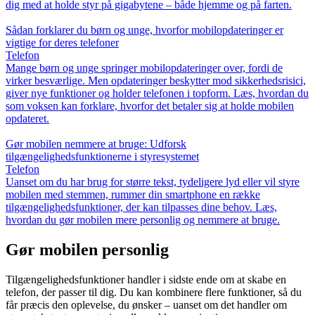
dig med at holde styr på gigabytene – både hjemme og på farten.
Sådan forklarer du børn og unge, hvorfor mobilopdateringer er
vigtige for deres telefoner
Telefon
Mange børn og unge springer mobilopdateringer over, fordi de
virker besværlige. Men opdateringer beskytter mod sikkerhedsrisici,
giver nye funktioner og holder telefonen i topform. Læs, hvordan du
som voksen kan forklare, hvorfor det betaler sig at holde mobilen
opdateret.
Gør mobilen nemmere at bruge: Udforsk
tilgængelighedsfunktionerne i styresystemet
Telefon
Uanset om du har brug for større tekst, tydeligere lyd eller vil styre
mobilen med stemmen, rummer din smartphone en række
tilgængelighedsfunktioner, der kan tilpasses dine behov. Læs,
hvordan du gør mobilen mere personlig og nemmere at bruge.
Gør mobilen personlig
Tilgængelighedsfunktioner handler i sidste ende om at skabe en
telefon, der passer til dig. Du kan kombinere flere funktioner, så du
får præcis den oplevelse, du ønsker – uanset om det handler om