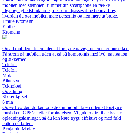
mobilen med stemmen, rummer din smartphone en række
tilgængelighedsfunktioner, der kan tilpasses dine behov. Læs,
hvordan du gør mobilen mere personlig og nemmere at bruge.
Emilie Kromann
Emilie
Kromann
Oplad mobilen i bilen uden at forstyrre navigationen eller musikken
Få strøm på mobilen uden at gå på kompromis med lyd, navigation
og sikkerhed
Telefon
Telefon
Mobil
Biludstyr
Teknologi
Opladning
Sikker kørsel
6 min
Oplev hvordan du kan oplade din mobil i bilen uden at forstyrre
musikken, GPS’en eller forbindelsen. Vi guider dig til de bedste
opladningsløsninger, så du kan køre trygt, effektivt og med fuld
batteri på farten.
Benjamin Maddy