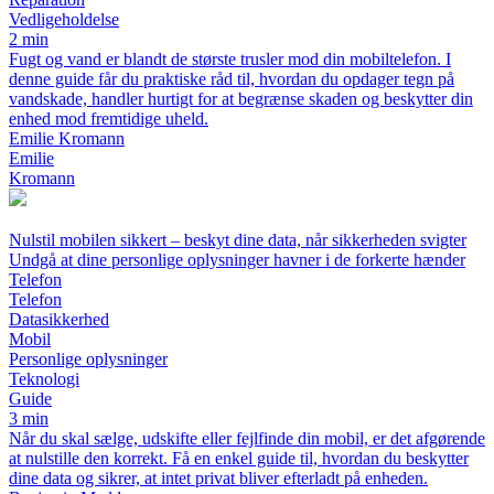
Vedligeholdelse
2 min
Fugt og vand er blandt de største trusler mod din mobiltelefon. I
denne guide får du praktiske råd til, hvordan du opdager tegn på
vandskade, handler hurtigt for at begrænse skaden og beskytter din
enhed mod fremtidige uheld.
Emilie Kromann
Emilie
Kromann
Nulstil mobilen sikkert – beskyt dine data, når sikkerheden svigter
Undgå at dine personlige oplysninger havner i de forkerte hænder
Telefon
Telefon
Datasikkerhed
Mobil
Personlige oplysninger
Teknologi
Guide
3 min
Når du skal sælge, udskifte eller fejlfinde din mobil, er det afgørende
at nulstille den korrekt. Få en enkel guide til, hvordan du beskytter
dine data og sikrer, at intet privat bliver efterladt på enheden.