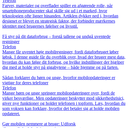
Telefon
Farver, materialer og overflader spiller en afgørende rolle, når
smartphoneproducenter skal skille sig ud i et marked, hvor
teknologien ofte ligner hinanden. Artiklen dykker ned i, hvordan
designet er blevet en strategisk faktor, der forbinder mærkernes
identitet med brugernes følelser og livsstil.
Få styr på dit dataforbrug – forstå tallene og undgå uventede
regninger
Telefon
Mange får uventet høje mobilregninger, fordi dataforbruget løber
løbsk. I denne guide får du overblik over, hvad der bruger mest data,
hvordan du kan følge dit forbrug, og hvilke indstillinger der hjælper
dig med at holde styr på gigabytene – både hjemme og på farten.
Sådan forklarer du børn og unge, hvorfor mobilopdateringer er
vigtige for deres telefoner
Telefon
Mange børn og unge springer mobilopdateringer over, fordi de
virker besværlige. Men opdateringer beskytter mod sikkerhedsrisici,
giver nye funktioner og holder telefonen i topform. Læs, hvordan du
som voksen kan forklare, hvorfor det betaler sig at holde mobilen
opdateret.
Gør mobilen nemmere at bruge: Udforsk