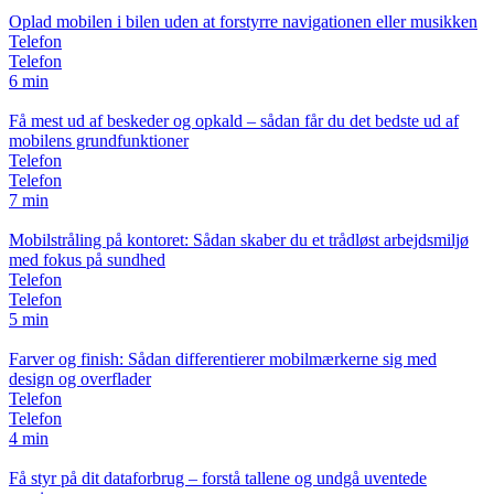
Oplad mobilen i bilen uden at forstyrre navigationen eller musikken
Telefon
Telefon
6 min
Få mest ud af beskeder og opkald – sådan får du det bedste ud af
mobilens grundfunktioner
Telefon
Telefon
7 min
Mobilstråling på kontoret: Sådan skaber du et trådløst arbejdsmiljø
med fokus på sundhed
Telefon
Telefon
5 min
Farver og finish: Sådan differentierer mobilmærkerne sig med
design og overflader
Telefon
Telefon
4 min
Få styr på dit dataforbrug – forstå tallene og undgå uventede