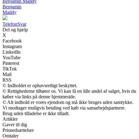
Benjamin Maddy
Benjamin
Maddy
Telefon
Svar
Del og hjælp
X
Facebook
Instagram
LinkedIn
YouTube
Pinterest
TikTok
Mail
RSS
© Indholdet er ophavsretligt beskyttet.
© Rettighederne tilhører os. Vi kan få en lille andel af salget, hvis du
køber via links på denne hjemmeside.
© Alt indhold er vores ejendom og må ikke bruges uden samtykke.
Vi modtager muligvis betaling ved køb via samarbejdspartnere.
Brug uden tilladelse er ikke tilladt.
Artikler
Gaver til dig
Prisnedsættelser
Omtaler