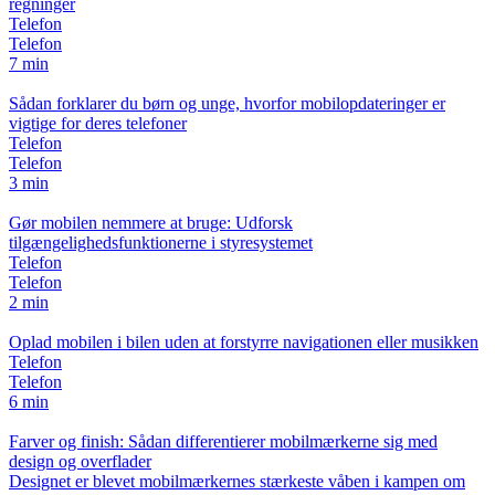
regninger
Telefon
Telefon
7 min
Sådan forklarer du børn og unge, hvorfor mobilopdateringer er
vigtige for deres telefoner
Telefon
Telefon
3 min
Gør mobilen nemmere at bruge: Udforsk
tilgængelighedsfunktionerne i styresystemet
Telefon
Telefon
2 min
Oplad mobilen i bilen uden at forstyrre navigationen eller musikken
Telefon
Telefon
6 min
Farver og finish: Sådan differentierer mobilmærkerne sig med
design og overflader
Designet er blevet mobilmærkernes stærkeste våben i kampen om