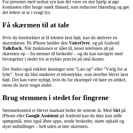
For personer med nedsat syn kan det være en stor hjælp at øge
kontrasten eller bruge mørk tilstand, som reducerer blænding og gør
det lettere at se i svagt lys.
Få skærmen til at tale
Hvis du foretrækker at få teksten læst højt, kan du aktivere en
skærmlæser. På iPhone hedder den
VoiceOver
, og på Android
TalkBack
. Når funktionen er slået til, læser telefonen alt på
skærmen op – fra menuer til beskeder – og du kan navigere med
bevægelser i stedet for at trykke præcist på små ikoner.
Der findes også enklere løsninger som “Læs op” eller “Vælg for at
lytte”, hvor du blot markerer et tekststykke, som derefter bliver læst
højt. Det kan være nyttigt, hvis du for eksempel vil høre en artikel,
mens du laver noget andet.
Brug stemmen i stedet for fingrene
Stemmekontrol er blevet markant bedre de seneste år. Med
Siri
på
iPhone eller
Google Assistent
på Android kan du ikke kun stille
spørgsmål, men også åbne apps, sende beskeder, starte opkald og
styre indstillinger – helt uden at røre skærmen.