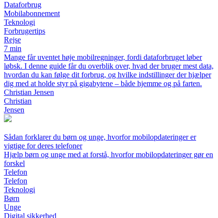
Dataforbrug
Mobilabonnement
Teknologi
Forbrugertips
Rejse
7 min
Mange får uventet høje mobilregninger, fordi dataforbruget løber
løbsk. I denne guide får du overblik over, hvad der bruger mest data,
hvordan du kan følge dit forbrug, og hvilke indstillinger der hjælper
dig med at holde styr på gigabytene – både hjemme og på farten.
Christian Jensen
Christian
Jensen
Sådan forklarer du børn og unge, hvorfor mobilopdateringer er
vigtige for deres telefoner
Hjælp børn og unge med at forstå, hvorfor mobilopdateringer gør en
forskel
Telefon
Telefon
Teknologi
Børn
Unge
Digital sikkerhed