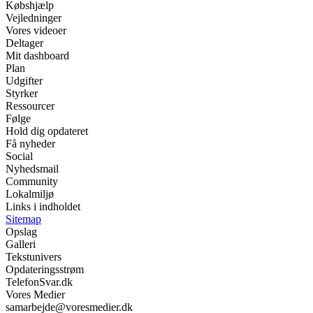
Købshjælp
Vejledninger
Vores videoer
Deltager
Mit dashboard
Plan
Udgifter
Styrker
Ressourcer
Følge
Hold dig opdateret
Få nyheder
Social
Nyhedsmail
Community
Lokalmiljø
Links i indholdet
Sitemap
Opslag
Galleri
Tekstunivers
Opdateringsstrøm
TelefonSvar.dk
Vores Medier
samarbejde@voresmedier.dk