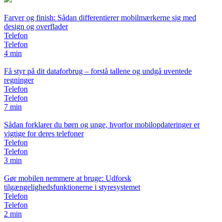
Farver og finish: Sådan differentierer mobilmærkerne sig med
design og overflader
Telefon
Telefon
4 min
Få styr på dit dataforbrug – forstå tallene og undgå uventede
regninger
Telefon
Telefon
7 min
Sådan forklarer du børn og unge, hvorfor mobilopdateringer er
vigtige for deres telefoner
Telefon
Telefon
3 min
Gør mobilen nemmere at bruge: Udforsk
tilgængelighedsfunktionerne i styresystemet
Telefon
Telefon
2 min