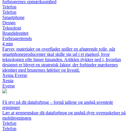
forbrugernes opmærksomhed
Telefon
Telefon
Smartphone
Design
Teknologi
Brandidentitet
Forbrugertrends
4 min
Farver, materialer og overflader spiller en afgørende rolle, når
smartphoneproducenter skal skille sig ud i et marked, hvor
teknologien ofte ligner hinanden. Artiklen dykker ned i, hvordan
designet er blevet en strategisk faktor, der forbinder mærkernes
identitet med brugernes følelser og livsstil.
Xenia Everse
Xenia
Everse
Få styr på dit dataforbrug – forstå tallene og undgå uventede
regninger
Lær at gennemskue dit dataforbrug og undgå dyre overraskelser på
mobilregningen
Telefon
Telefon