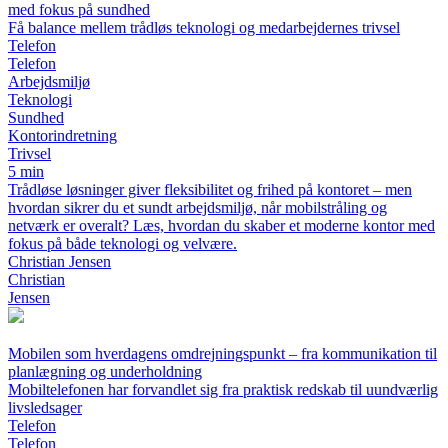
med fokus på sundhed
Få balance mellem trådløs teknologi og medarbejdernes trivsel
Telefon
Telefon
Arbejdsmiljø
Teknologi
Sundhed
Kontorindretning
Trivsel
5 min
Trådløse løsninger giver fleksibilitet og frihed på kontoret – men
hvordan sikrer du et sundt arbejdsmiljø, når mobilstråling og
netværk er overalt? Læs, hvordan du skaber et moderne kontor med
fokus på både teknologi og velvære.
Christian Jensen
Christian
Jensen
Mobilen som hverdagens omdrejningspunkt – fra kommunikation til
planlægning og underholdning
Mobiltelefonen har forvandlet sig fra praktisk redskab til uundværlig
livsledsager
Telefon
Telefon