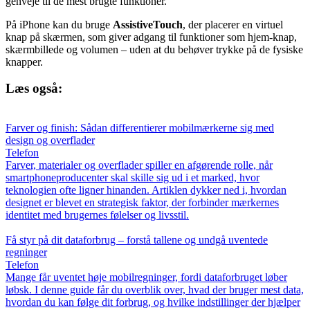
genveje til de mest brugte funktioner.
På iPhone kan du bruge
AssistiveTouch
, der placerer en virtuel
knap på skærmen, som giver adgang til funktioner som hjem-knap,
skærmbillede og volumen – uden at du behøver trykke på de fysiske
knapper.
Læs også:
Farver og finish: Sådan differentierer mobilmærkerne sig med
design og overflader
Telefon
Farver, materialer og overflader spiller en afgørende rolle, når
smartphoneproducenter skal skille sig ud i et marked, hvor
teknologien ofte ligner hinanden. Artiklen dykker ned i, hvordan
designet er blevet en strategisk faktor, der forbinder mærkernes
identitet med brugernes følelser og livsstil.
Få styr på dit dataforbrug – forstå tallene og undgå uventede
regninger
Telefon
Mange får uventet høje mobilregninger, fordi dataforbruget løber
løbsk. I denne guide får du overblik over, hvad der bruger mest data,
hvordan du kan følge dit forbrug, og hvilke indstillinger der hjælper