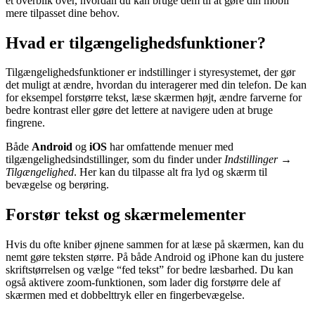
et overblik over, hvordan du kan bruge dem til at gøre din mobil
mere tilpasset dine behov.
Hvad er tilgængelighedsfunktioner?
Tilgængelighedsfunktioner er indstillinger i styresystemet, der gør
det muligt at ændre, hvordan du interagerer med din telefon. De kan
for eksempel forstørre tekst, læse skærmen højt, ændre farverne for
bedre kontrast eller gøre det lettere at navigere uden at bruge
fingrene.
Både
Android
og
iOS
har omfattende menuer med
tilgængelighedsindstillinger, som du finder under
Indstillinger →
Tilgængelighed
. Her kan du tilpasse alt fra lyd og skærm til
bevægelse og berøring.
Forstør tekst og skærmelementer
Hvis du ofte kniber øjnene sammen for at læse på skærmen, kan du
nemt gøre teksten større. På både Android og iPhone kan du justere
skriftstørrelsen og vælge “fed tekst” for bedre læsbarhed. Du kan
også aktivere zoom-funktionen, som lader dig forstørre dele af
skærmen med et dobbelttryk eller en fingerbevægelse.