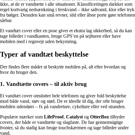
ikke, at de er vandtætte i alle situationer. Klassificeringen dækker som
regel kortvarig nedsænkning i ferskvand – ikke saltvand, klor eller tryk
fra bølger. Desuden kan små revner, slid eller åbne porte gøre telefonen
sårbar.
Et vandtæt cover eller en pose giver et ekstra lag sikkerhed, så du kan
tage billeder i vandkanten, bruge GPS’en på sejlturen eller have
mobilen med i regnvejr uden bekymring.
Typer af vandtæt beskyttelse
Der findes flere måder at beskytte mobilen på, alt efter hvordan og
hvor du bruger den.
1. Vandtætte covers – til aktiv brug
Et vandtæt cover omslutter hele telefonen og giver fuld beskyttelse
mod både vand, støv og stød. De er ideelle til dig, der ofte bruger
mobilen udendørs – fx på vandreture, cykelture eller ved stranden.
Populære mærker som
LifeProof
,
Catalyst
og
OtterBox
tilbyder
covers, der både er vandtætte og slagfaste. De har gennemsigtige
fronter, så du stadig kan bruge touchskærmen og tage billeder under
vand.