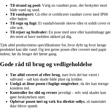
Til strand og pool:
Vælg en vandtæt pose, der beskytter mod
både vand og sand.
Til vandsport:
Gå efter et certificeret vandtæt cover med IP68
eller højere.
Til regn og fugt:
Et vandafvisende sleeve eller et solidt cover er
ofte nok.
Til rejser og festivaler:
En pose med snor eller karabinhage gør
det nemt at have mobilen sikkert på dig.
Tjek altid producentens specifikationer for, hvor dybt og hvor længe
produktet kan tåle vand. Og test gerne posen eller coveret med papir
indeni, før du bruger det første gang.
Gode råd til brug og vedligeholdelse
Tør altid coveret af efter brug
, især hvis det har været i
saltvand – salt kan skade både plast og lynlåse.
Undgå at åbne posen i fugtige omgivelser
, da der kan trænge
kondens ind.
Kontroller for slid og revner
jævnligt – selv små skader kan
gøre beskyttelsen utæt.
Opbevar posen tørt og væk fra direkte sollys
, så materialet
ikke bliver sprødt.