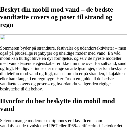
Beskyt din mobil mod vand – de bedste
vandtætte covers og poser til strand og
regn
Sommeren byder på strandture, festivaler og udendørsaktiviteter – men
også på pludselige regnbyger og uheldige møder med vand. En våd
mobil kan hurtigt blive en dyr fornøjelse, og selv de nyeste modeller
med vandafvisende egenskaber er ikke immune over for saltvand, sand
og fugt. Heldigvis findes der mange smarte løsninger, der kan beskytte
din telefon mod vand og fugt, uanset om du er på stranden, i kajakken
eller bare fanget i en regnbyge. Her får du en guide til de bedste
vandtætte covers og poser – og hvordan du vælger den rigtige
beskyttelse til dit behov.
Hvorfor du bør beskytte din mobil mod
vand
Selvom mange moderne smartphones er klassificeret som
vandafvisende (typisk med IP67 eller IP68-certificering), betyder det